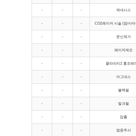
-
-
-
제네시스
-
-
-
CO2레이저 시술 (점/사마
-
-
-
문신제거
-
-
-
레이저제모
-
-
-
클라리티2 홍조레
-
-
-
아그네스
-
-
-
블랙필
-
-
-
밀크필
-
-
-
압출
-
-
-
염증주사