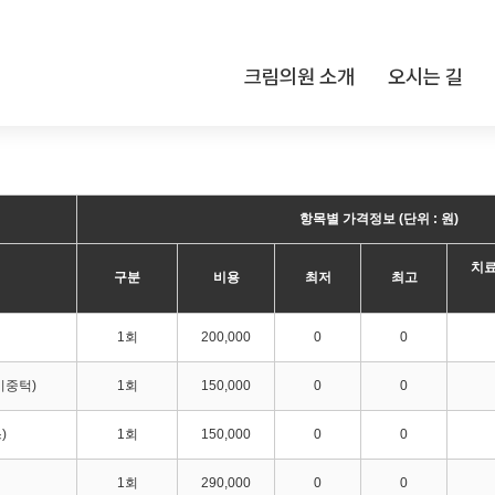
크림의원 소개
오시는 길
항목별 가격정보 (단위 : 원)
치료
구분
비용
최저
최고
1회
200,000
0
0
이중턱)
1회
150,000
0
0
)
1회
150,000
0
0
1회
290,000
0
0