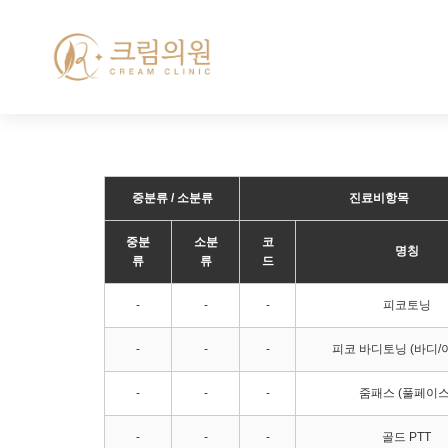
중분류
/
소분류
진료비항목
중분
소분
코
명칭
류
류
드
-
-
-
피코토닝
-
-
-
피코 바디토닝 (바디/
-
-
-
줌패스 (풀페이스
-
-
-
골드 PTT