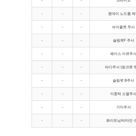
-
-
-
크라이오
-
-
-
원데이 노드름 케
-
-
-
브이올렛 주사
-
-
-
슬림팻F 주사
-
-
-
페이스 아큐주
-
-
-
바디주사 (핑크팻 
-
-
-
슬림팻 B주사
-
-
-
이중턱 소멸주
-
-
-
기미주사
-
-
-
화이트닝/비타민 