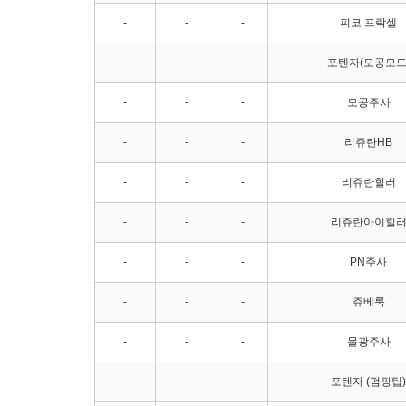
-
-
-
피코 프락셀
-
-
-
포텐자(모공모드
-
-
-
모공주사
-
-
-
리쥬란HB
-
-
-
리쥬란힐러
-
-
-
리쥬란아이힐
-
-
-
PN주사
-
-
-
쥬베룩
-
-
-
물광주사
-
-
-
포텐자 (펌핑팁)