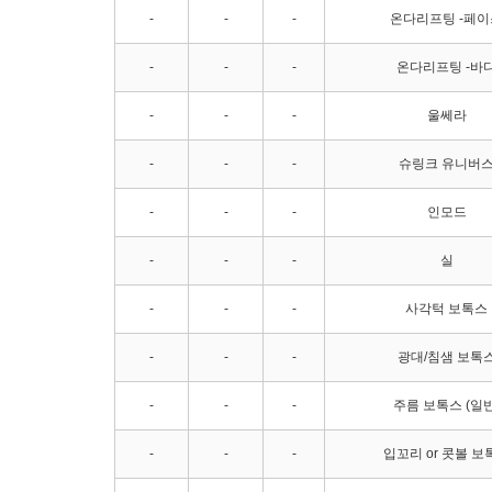
-
-
-
온다리프팅 -페이
-
-
-
온다리프팅 -바
-
-
-
울쎄라
-
-
-
슈링크 유니버
-
-
-
인모드
-
-
-
실
-
-
-
사각턱 보톡스
-
-
-
광대/침샘 보톡
-
-
-
주름 보톡스 (일반
-
-
-
입꼬리 or 콧볼 보